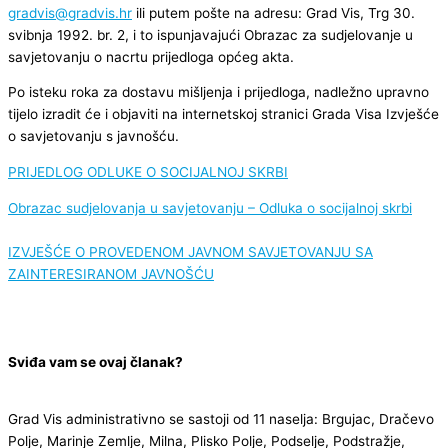
gradvis@gradvis.hr
ili putem pošte na adresu: Grad Vis, Trg 30.
svibnja 1992. br. 2, i to ispunjavajući Obrazac za sudjelovanje u
savjetovanju o nacrtu prijedloga općeg akta.
Po isteku roka za dostavu mišljenja i prijedloga, nadležno upravno
tijelo izradit će i objaviti na internetskoj stranici Grada Visa Izvješće
o savjetovanju s javnošću.
PRIJEDLOG ODLUKE O SOCIJALNOJ SKRBI
Obrazac sudjelovanja u savjetovanju – Odluka o socijalnoj skrbi
IZVJEŠĆE O PROVEDENOM JAVNOM SAVJETOVANJU SA
ZAINTERESIRANOM JAVNOŠĆU
Sviđa vam se ovaj članak?
Grad Vis administrativno se sastoji od 11 naselja: Brgujac, Dračevo
Polje, Marinje Zemlje, Milna, Plisko Polje, Podselje, Podstražje,