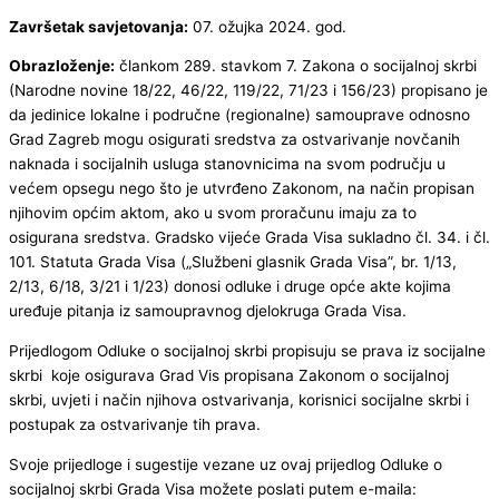
Završetak savjetovanja:
07. ožujka 2024. god.
Obrazloženje:
člankom 289. stavkom 7. Zakona o socijalnoj skrbi
(Narodne novine 18/22, 46/22, 119/22, 71/23 i 156/23) propisano je
da jedinice lokalne i područne (regionalne) samouprave odnosno
Grad Zagreb mogu osigurati sredstva za ostvarivanje novčanih
naknada i socijalnih usluga stanovnicima na svom području u
većem opsegu nego što je utvrđeno Zakonom, na način propisan
njihovim općim aktom, ako u svom proračunu imaju za to
osigurana sredstva. Gradsko vijeće Grada Visa sukladno čl. 34. i čl.
101. Statuta Grada Visa („Službeni glasnik Grada Visa”, br. 1/13,
2/13, 6/18, 3/21 i 1/23) donosi odluke i druge opće akte kojima
uređuje pitanja iz samoupravnog djelokruga Grada Visa.
Prijedlogom Odluke o socijalnoj skrbi propisuju se prava iz socijalne
skrbi koje osigurava Grad Vis propisana Zakonom o socijalnoj
skrbi, uvjeti i način njihova ostvarivanja, korisnici socijalne skrbi i
postupak za ostvarivanje tih prava.
Svoje prijedloge i sugestije vezane uz ovaj prijedlog Odluke o
socijalnoj skrbi Grada Visa možete poslati putem e-maila: