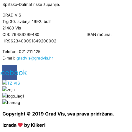
Splitsko-Dalmatinske županije.
GRAD VIS
Trg 30. svibnja 1992. br.2
21480 Vis
OIB: 76486299480 IBAN računa:
HR9623400091849200002
Telefon: 021 711 125
E-mail:
gradvis@gradvis.hr
acebook
Copyright © 2019 Grad Vis, sva prava pridržana.
Izrada
by Klikeri