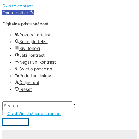
Skip
Search...
Main
Skip to content
to
Menu
Open toolbar
content
Digitalna pristupačnost
Povećajte tekst
Smanjite tekst
Sivi tonovi
Jaki kontrast
Negativni kontrast
Svjetla pozadina
Podcrtani linkovi
Čitljiv font
Reset