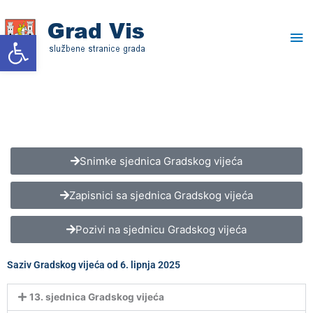
Skip
Ma
to
Open toolbar
content
Me
Snimke sjednica Gradskog vijeća
Zapisnici sa sjednica Gradskog vijeća
Pozivi na sjednicu Gradskog vijeća
Saziv Gradskog vijeća od 6. lipnja 2025
13. sjednica Gradskog vijeća