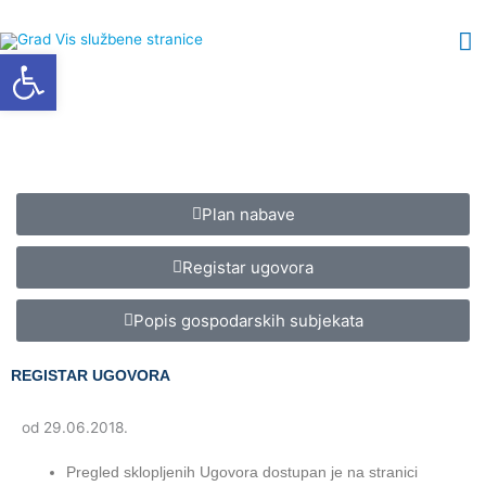
Skip
M
to
Open toolbar
content
M
Plan nabave
Registar ugovora
Popis gospodarskih subjekata
REGISTAR UGOVORA
od 29.06.2018.
Pregled sklopljenih Ugovora dostupan je na stranici