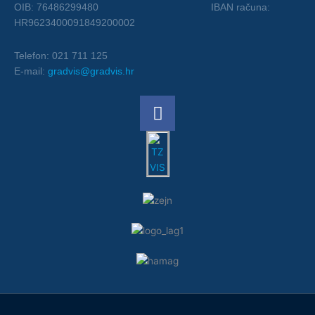
OIB: 76486299480 IBAN računa:
HR9623400091849200002
Telefon: 021 711 125
E-mail:
gradvis@gradvis.hr
F
a
c
e
b
o
o
k