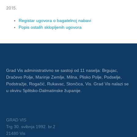
2015.
Registar ugovora o bagatelnoj nabavi
Popis ostalih sklopljenih ugovora
Grad Vis administrativno se sastoji od 11 naselja: Brgujac,
Dračevo Polje, Marinje Zemlje, Milna, Plisko Polje, Podselje,
Podstražje, Rogačić, Rukavac, Stončica, Vis. Grad Vis nalazi se
u okviru Splitsko-Dalmatinske županije.
GRAD VIS
Trg 30. svibnja 1992. br.2
21480 Vis