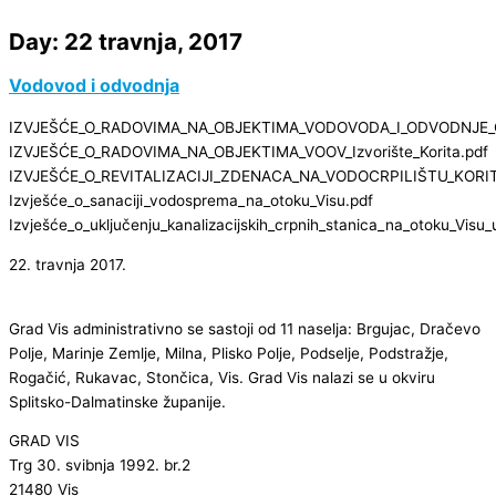
Day: 22 travnja, 2017
Vodovod i odvodnja
IZVJEŠĆE_O_RADOVIMA_NA_OBJEKTIMA_VODOVODA_I_ODVODNJE_
IZVJEŠĆE_O_RADOVIMA_NA_OBJEKTIMA_VOOV_Izvorište_Korita.pdf
IZVJEŠĆE_O_REVITALIZACIJI_ZDENACA_NA_VODOCRPILIŠTU_KORIT
Izvješće_o_sanaciji_vodosprema_na_otoku_Visu.pdf
Izvješće_o_uključenju_kanalizacijskih_crpnih_stanica_na_otoku_Visu_
22. travnja 2017.
Grad Vis administrativno se sastoji od 11 naselja: Brgujac, Dračevo
Polje, Marinje Zemlje, Milna, Plisko Polje, Podselje, Podstražje,
Rogačić, Rukavac, Stončica, Vis. Grad Vis nalazi se u okviru
Splitsko-Dalmatinske županije.
GRAD VIS
Trg 30. svibnja 1992. br.2
21480 Vis