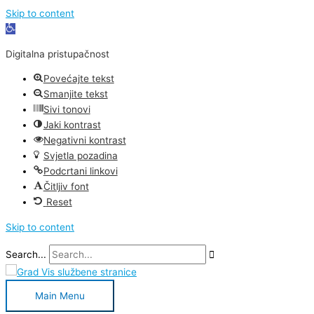
Skip to content
Open
toolbar
Digitalna pristupačnost
Povećajte tekst
Smanjite tekst
Sivi tonovi
Jaki kontrast
Negativni kontrast
Svjetla pozadina
Podcrtani linkovi
Čitljiv font
Reset
Skip to content
Search...
Main Menu