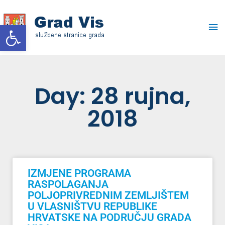
Skip
Ma
to
Open toolbar
content
Me
Day: 28 rujna,
2018
IZMJENE PROGRAMA
RASPOLAGANJA
POLJOPRIVREDNIM ZEMLJIŠTEM
U VLASNIŠTVU REPUBLIKE
HRVATSKE NA PODRUČJU GRADA