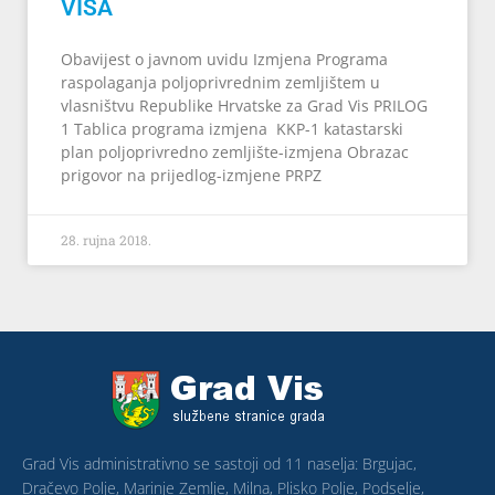
VISA
Obavijest o javnom uvidu Izmjena Programa
raspolaganja poljoprivrednim zemljištem u
vlasništvu Republike Hrvatske za Grad Vis PRILOG
1 Tablica programa izmjena KKP-1 katastarski
plan poljoprivredno zemljište-izmjena Obrazac
prigovor na prijedlog-izmjene PRPZ
28. rujna 2018.
Grad Vis administrativno se sastoji od 11 naselja: Brgujac,
Dračevo Polje, Marinje Zemlje, Milna, Plisko Polje, Podselje,