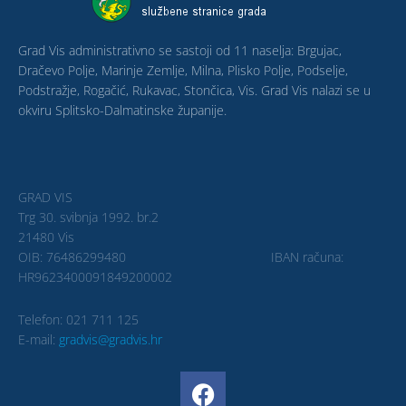
Grad Vis administrativno se sastoji od 11 naselja: Brgujac,
Dračevo Polje, Marinje Zemlje, Milna, Plisko Polje, Podselje,
Podstražje, Rogačić, Rukavac, Stončica, Vis. Grad Vis nalazi se u
okviru Splitsko-Dalmatinske županije.
GRAD VIS
Trg 30. svibnja 1992. br.2
21480 Vis
OIB: 76486299480 IBAN računa:
HR9623400091849200002
Telefon: 021 711 125
E-mail:
gradvis@gradvis.hr
F
a