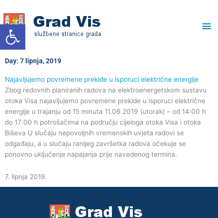
Skip
Ma
to
Open toolbar
content
Me
Day: 7 lipnja, 2019
Najavljujemo povremene prekide u isporuci električne energije
Zbog redovnih planiranih radova na elektroenergetskom sustavu
otoka Visa najavljujemo povremene prekide u isporuci električne
energije u trajanju od 15 minuta 11.06.2019 (utorak) – od 14:00 h
do 17:00 h potrošačima na području cijeloga otoka Visa i otoka
Biševa U slučaju nepovoljnih vremenskih uvjeta radovi se
odgađaju, a u slučaju ranijeg završetka radova očekuje se
ponovno uključenje napajanja prije navedenog termina.
7. lipnja 2019.