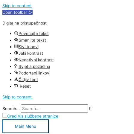
Skip to content
Open toolbar
Digitalna pristupačnost
Povećajte tekst
Smanjite tekst
Sivi tonovi
Jaki kontrast
Negativni kontrast
Svjetla pozadina
Podcrtani linkovi
Čitljiv font
Reset
Skip to content
Search...
Main Menu