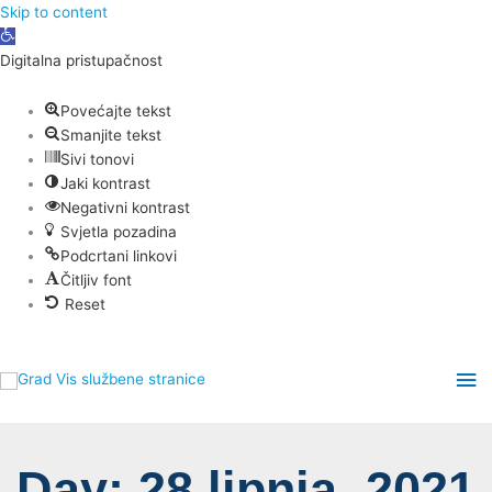
Skip
Skip to content
Open
to
toolbar
content
Digitalna pristupačnost
Povećajte tekst
Smanjite tekst
Sivi tonovi
Jaki kontrast
Negativni kontrast
Svjetla pozadina
Podcrtani linkovi
Čitljiv font
Reset
Ma
Me
Day: 28 lipnja, 2021