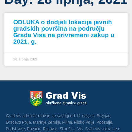
ODLUKA o dodjeli lokacija javnih
gradskih površina na području
Grada Visa na privremeni zakup u
2021. g.
28. lipnja 2021.
Grad Vis administrativno se sastoji od 11 naselja: Brgujac,
Dračevo Polje, Marinje Zemlje, Milna, Plisko Polje, Podselje,
Podstražje, Rogačić, Rukavac, Stončica, Vis. Grad Vis nalazi se u