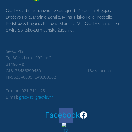
Grad Vis administrativno se sastoji od 11 naselja: Brgujac,
Dračevo Polje, Marinje Zemlje, Milna, Plisko Polje, Podselje,
Podstražje, Rogačić, Rukavac, Stončica, Vis. Grad Vis nalazi se u
okviru Splitsko-Dalmatinske županije.
GRAD VIS
Trg 30. svibnja 1992. br.2
21480 Vis
OIB: 76486299480 IBAN računa:
HR9623400091849200002
Telefon: 021 711 125
E-mail:
gradvis@gradvis.hr
Facebook