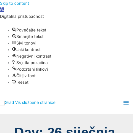
Skip
Skip to content
Open
to
toolbar
content
Digitalna pristupačnost
Povećajte tekst
Smanjite tekst
Sivi tonovi
Jaki kontrast
Negativni kontrast
Svjetla pozadina
Podcrtani linkovi
Čitljiv font
Reset
Ma
Me
Day: 26 siječnja,