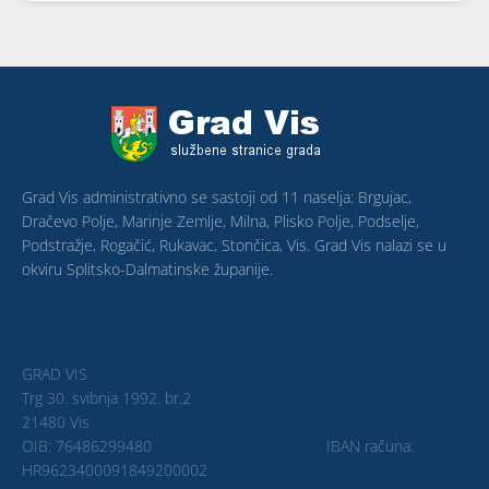
Grad Vis administrativno se sastoji od 11 naselja: Brgujac,
Dračevo Polje, Marinje Zemlje, Milna, Plisko Polje, Podselje,
Podstražje, Rogačić, Rukavac, Stončica, Vis. Grad Vis nalazi se u
okviru Splitsko-Dalmatinske županije.
GRAD VIS
Trg 30. svibnja 1992. br.2
21480 Vis
OIB: 76486299480 IBAN računa:
HR9623400091849200002