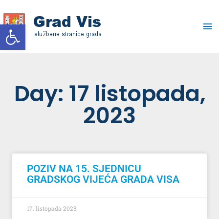
Skip
Ma
to
Open toolbar
content
Me
Day: 17 listopada,
2023
POZIV NA 15. SJEDNICU
GRADSKOG VIJEĆA GRADA VISA
17. listopada 2023.