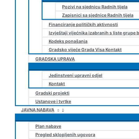
Pozivi na sjednicu Radnih tijela
Zapisnici sa sjednice Radnih tijela
Financiranje političkih aktivnosti
Izvještaji vijećnika izabranih s liste grupe 
Kodeks ponašanja
Gradsko vijeće Grada Visa Kontakt
GRADSKA UPRAVA
Jedinstveni upravni odjel
Kontakt
Gradski projekti
Ustanove i tvrtke
JAVNA NABAVA
Plan nabave
Pregled sklopljenih ugovora