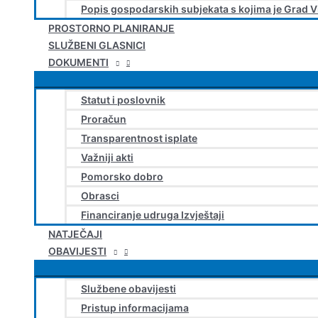
Popis gospodarskih subjekata s kojima je Grad V
PROSTORNO PLANIRANJE
SLUŽBENI GLASNICI
DOKUMENTI
Statut i poslovnik
Proračun
Transparentnost isplate
Važniji akti
Pomorsko dobro
Obrasci
Financiranje udruga Izvještaji
NATJEČAJI
OBAVIJESTI
Službene obavijesti
Pristup informacijama