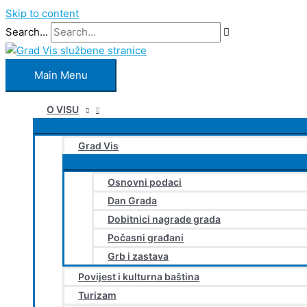
Skip to content
Search...
Main Menu
O VISU
Grad Vis
Osnovni podaci
Dan Grada
Dobitnici nagrade grada
Počasni građani
Grb i zastava
Povijest i kulturna baština
Turizam