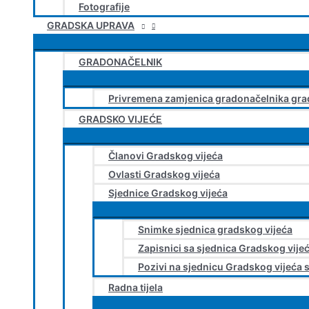
Fotografije
GRADSKA UPRAVA
GRADONAČELNIK
Privremena zamjenica gradonačelnika gra
GRADSKO VIJEĆE
Članovi Gradskog vijeća
Ovlasti Gradskog vijeća
Sjednice Gradskog vijeća
Snimke sjednica gradskog vijeća
Zapisnici sa sjednica Gradskog vije
Pozivi na sjednicu Gradskog vijeća 
Radna tijela