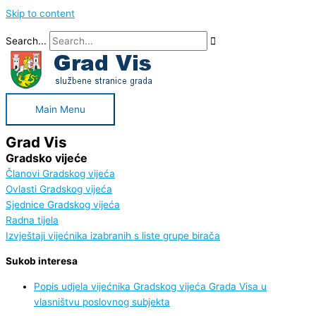
Skip to content
Search...
Main Menu
Grad Vis
Gradsko vijeće
Članovi Gradskog vijeća
Ovlasti Gradskog vijeća
Sjednice Gradskog vijeća
Radna tijela
Izvještaji vijećnika izabranih s liste grupe birača
Sukob interesa
Popis udjela vijećnika Gradskog vijeća Grada Visa u
vlasništvu poslovnog subjekta