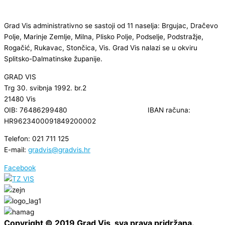
Grad Vis administrativno se sastoji od 11 naselja: Brgujac, Dračevo
Polje, Marinje Zemlje, Milna, Plisko Polje, Podselje, Podstražje,
Rogačić, Rukavac, Stončica, Vis. Grad Vis nalazi se u okviru
Splitsko-Dalmatinske županije.
GRAD VIS
Trg 30. svibnja 1992. br.2
21480 Vis
OIB: 76486299480 IBAN računa:
HR9623400091849200002
Telefon: 021 711 125
E-mail:
gradvis@gradvis.hr
Facebook
Copyright © 2019 Grad Vis, sva prava pridržana.