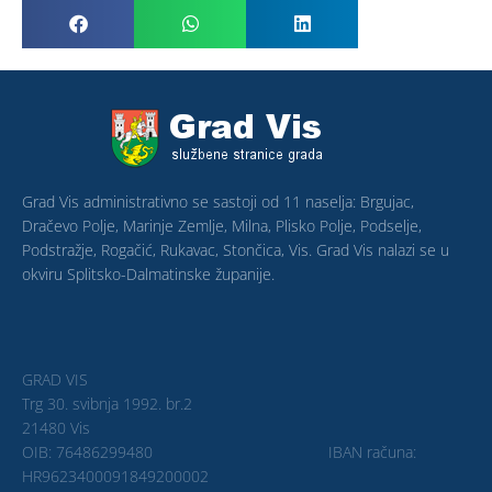
Grad Vis administrativno se sastoji od 11 naselja: Brgujac,
Dračevo Polje, Marinje Zemlje, Milna, Plisko Polje, Podselje,
Podstražje, Rogačić, Rukavac, Stončica, Vis. Grad Vis nalazi se u
okviru Splitsko-Dalmatinske županije.
GRAD VIS
Trg 30. svibnja 1992. br.2
21480 Vis
OIB: 76486299480 IBAN računa:
HR9623400091849200002