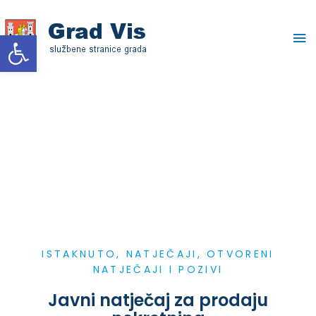
Skip
Ma
to
Open toolbar
content
Me
ISTAKNUTO
,
NATJEČAJI
,
OTVORENI
NATJEČAJI I POZIVI
Javni natječaj za prodaju