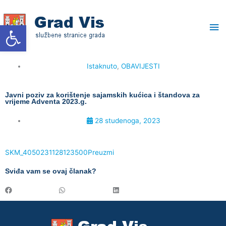
Skip
Ma
to
Open toolbar
content
Me
Istaknuto
,
OBAVIJESTI
Javni poziv za korištenje sajamskih kućica i štandova za
vrijeme Adventa 2023.g.
28 studenoga, 2023
SKM_4050231128123500
Preuzmi
Sviđa vam se ovaj članak?