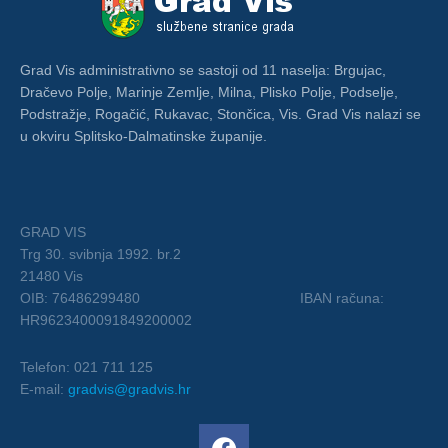
Grad Vis administrativno se sastoji od 11 naselja: Brgujac,
Dračevo Polje, Marinje Zemlje, Milna, Plisko Polje, Podselje,
Podstražje, Rogačić, Rukavac, Stončica, Vis. Grad Vis nalazi se
u okviru Splitsko-Dalmatinske županije.
GRAD VIS
Trg 30. svibnja 1992. br.2
21480 Vis
OIB: 76486299480 IBAN računa:
HR9623400091849200002
Telefon: 021 711 125
E-mail:
gradvis@gradvis.hr
F