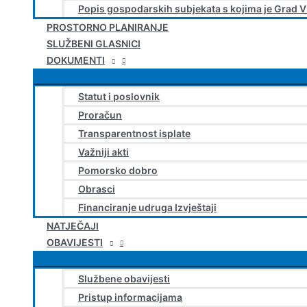
Popis gospodarskih subjekata s kojima je Grad V
PROSTORNO PLANIRANJE
SLUŽBENI GLASNICI
DOKUMENTI
Statut i poslovnik
Proračun
Transparentnost isplate
Važniji akti
Pomorsko dobro
Obrasci
Financiranje udruga Izvještaji
NATJEČAJI
OBAVIJESTI
Službene obavijesti
Pristup informacijama