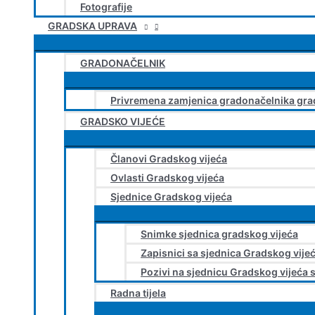
Fotografije
GRADSKA UPRAVA
GRADONAČELNIK
Privremena zamjenica gradonačelnika gra
GRADSKO VIJEĆE
Članovi Gradskog vijeća
Ovlasti Gradskog vijeća
Sjednice Gradskog vijeća
Snimke sjednica gradskog vijeća
Zapisnici sa sjednica Gradskog vije
Pozivi na sjednicu Gradskog vijeća 
Radna tijela