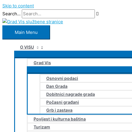
Skip to content
Search...
Main Menu
O VISU
Grad Vis
Osnovni podaci
Dan Grada
Dobitnici nagrade grada
Počasni građani
Grb i zastava
Povijest i kulturna baština
Turizam