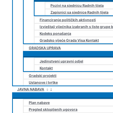
Pozivi na sjednicu Radnih tijela
Zapisnici sa sjednice Radnih tijela
Financiranje političkih aktivnosti
Izvještaji vijećnika izabranih s liste grupe 
Kodeks ponašanja
Gradsko vijeće Grada Visa Kontakt
GRADSKA UPRAVA
Jedinstveni upravni odjel
Kontakt
Gradski projekti
Ustanove i tvrtke
JAVNA NABAVA
Plan nabave
Pregled sklopljenih ugovora