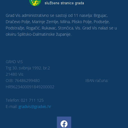
Grad Vis administrativno se sastoji od 11 naselja: Brgujac,
Dračevo Polje, Marinje Zemlje, Milna, Plisko Polje, Podselje,
Podstražje, Rogačić, Rukavac, Stončica, Vis. Grad Vis nalazi se u
okviru Splitsko-Dalmatinske županije.
GRAD VIS
Trg 30. svibnja 1992. br.2
21480 Vis
OIB: 76486299480 IBAN računa:
HR9623400091849200002
Telefon: 021 711 125
E-mail:
gradvis@gradvis.hr
F
a