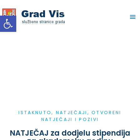
Skip
Ma
to
Open toolbar
content
Me
ISTAKNUTO
,
NATJEČAJI
,
OTVORENI
NATJEČAJI I POZIVI
NATJEČAJ za dodjelu stipendija