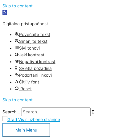
Skip to content
Open
toolbar
Digitalna pristupačnost
Povećajte tekst
Smanjite tekst
Sivi tonovi
Jaki kontrast
Negativni kontrast
Svjetla pozadina
Podcrtani linkovi
Čitljiv font
Reset
Skip to content
Search...
Main Menu