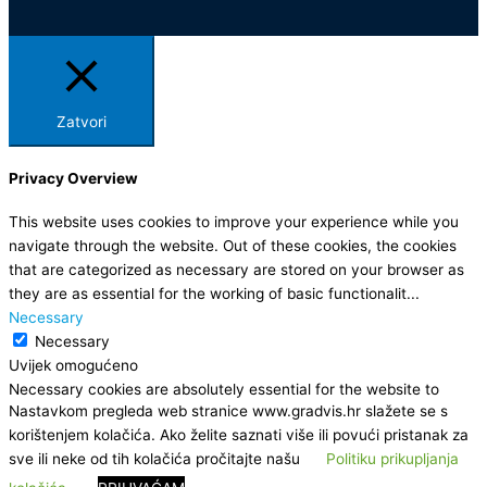
Zatvori
Privacy Overview
This website uses cookies to improve your experience while you
navigate through the website. Out of these cookies, the cookies
that are categorized as necessary are stored on your browser as
they are as essential for the working of basic functionalit
...
Necessary
Necessary
Uvijek omogućeno
Necessary cookies are absolutely essential for the website to
Nastavkom pregleda web stranice www.gradvis.hr slažete se s
function properly. This category only includes cookies that
korištenjem kolačića. Ako želite saznati više ili povući pristanak za
ensures basic functionalities and security features of the website.
sve ili neke od tih kolačića pročitajte našu
Politiku prikupljanja
These cookies do not store any personal information.
Spremi i prihvati