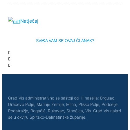
Natječaj
SVIĐA VAM SE OVAJ ČLANAK?
Grad Vis administrativno se sastoji od 11 naselja: Brgujac,
Dračevo Polje, Marinje Zemlje, Milna, Plisko Polje, Podselje,
Podstražje, Rogačić, Rukavac, Stončica, Vis. Grad Vis nalazi
se u okviru Splitsko-Dalmatinske županije.