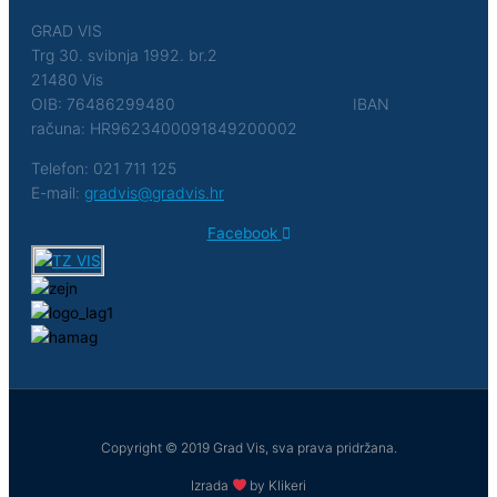
GRAD VIS
Trg 30. svibnja 1992. br.2
21480 Vis
OIB: 76486299480 IBAN
računa: HR9623400091849200002
Telefon: 021 711 125
E-mail:
gradvis@gradvis.hr
Facebook
Copyright © 2019 Grad Vis, sva prava pridržana.
Izrada
by Klikeri