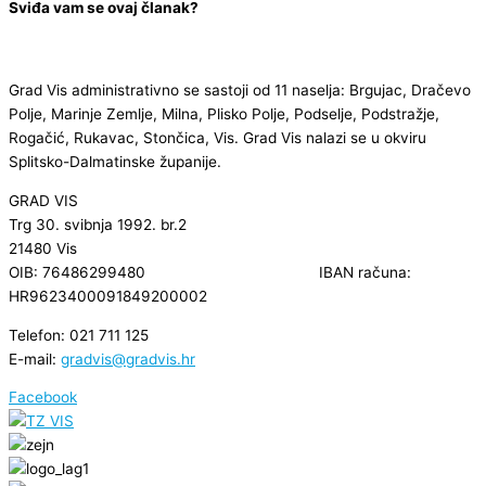
Sviđa vam se ovaj članak?
Grad Vis administrativno se sastoji od 11 naselja: Brgujac, Dračevo
Polje, Marinje Zemlje, Milna, Plisko Polje, Podselje, Podstražje,
Rogačić, Rukavac, Stončica, Vis. Grad Vis nalazi se u okviru
Splitsko-Dalmatinske županije.
GRAD VIS
Trg 30. svibnja 1992. br.2
21480 Vis
OIB: 76486299480 IBAN računa:
HR9623400091849200002
Telefon: 021 711 125
E-mail:
gradvis@gradvis.hr
Facebook