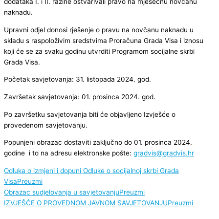
dodataka I. i II. razine ostvarivali pravo na mjesečnu novčanu
naknadu.
Upravni odjel donosi rješenje o pravu na novčanu naknadu u
skladu s raspoloživim sredstvima Proračuna Grada Visa i iznosu
koji će se za svaku godinu utvrditi Programom socijalne skrbi
Grada Visa.
Početak savjetovanja: 31. listopada 2024. god.
Završetak savjetovanja: 01. prosinca 2024. god.
Po završetku savjetovanja biti će objavljeno Izvješće o
provedenom savjetovanju.
Popunjeni obrazac dostaviti zaključno do 01. prosinca 2024.
godine i to na adresu elektronske pošte:
gradvis@gradvis.hr
Odluka o izmjeni i dopuni Odluke o socijalnoj skrbi Grada
Visa
Preuzmi
Obrazac sudjelovanja u savjetovanju
Preuzmi
IZVJEŠĆE O PROVEDNOM JAVNOM SAVJETOVANJU
Preuzmi