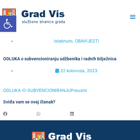
Skip
Ma
to
Open toolbar
content
Me
Istaknuto
,
OBAVIJESTI
ODLUKA o subvencioniranju udžbenika i radnih bilježnica
22 kolovoza, 2023
ODLUKA-O-SUBVENCIONIRANJU
Preuzmi
Sviđa vam se ovaj članak?