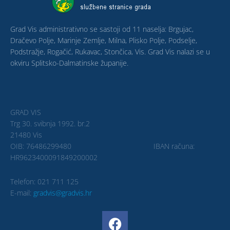
Grad Vis administrativno se sastoji od 11 naselja: Brgujac,
Dračevo Polje, Marinje Zemlje, Milna, Plisko Polje, Podselje,
Podstražje, Rogačić, Rukavac, Stončica, Vis. Grad Vis nalazi se u
okviru Splitsko-Dalmatinske županije.
GRAD VIS
Trg 30. svibnja 1992. br.2
21480 Vis
OIB: 76486299480 IBAN računa:
HR9623400091849200002
Telefon: 021 711 125
E-mail:
gradvis@gradvis.hr
F
a