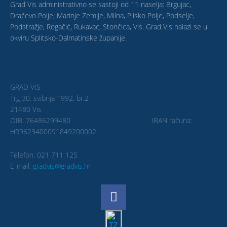
Grad Vis administrativno se sastoji od 11 naselja: Brgujac,
Dračevo Polje, Marinje Zemlje, Milna, Plisko Polje, Podselje,
Podstražje, Rogačić, Rukavac, Stončica, Vis. Grad Vis nalazi se u
okviru Splitsko-Dalmatinske županije.
GRAD VIS
Trg 30. svibnja 1992. br.2
21480 Vis
OIB: 76486299480 IBAN računa:
HR9623400091849200002
Telefon: 021 711 125
E-mail:
gradvis@gradvis.hr
F
a
c