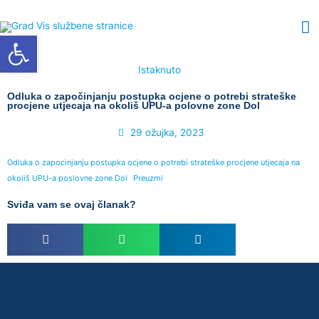
Skip
M
to
Open toolbar
content
M
Istaknuto
Odluka o započinjanju postupka ocjene o potrebi strateške
procjene utjecaja na okoliš UPU-a polovne zone Dol
29 ožujka, 2023
Odluka o zapocinjanju postupka ocjene o potrebi strateške procjene utjecaja na
okoliš UPU-a poslovne zone Dol
Preuzmi
Sviđa vam se ovaj članak?