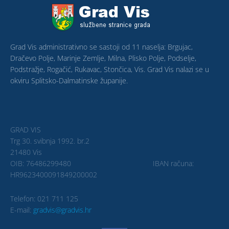
Grad Vis administrativno se sastoji od 11 naselja: Brgujac,
Dračevo Polje, Marinje Zemlje, Milna, Plisko Polje, Podselje,
Podstražje, Rogačić, Rukavac, Stončica, Vis. Grad Vis nalazi se u
okviru Splitsko-Dalmatinske županije.
GRAD VIS
Trg 30. svibnja 1992. br.2
21480 Vis
OIB: 76486299480 IBAN računa:
HR9623400091849200002
Telefon: 021 711 125
E-mail:
gradvis@gradvis.hr