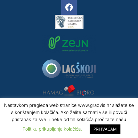
F
a
c
e
b
o
o
k
Nastavkom pregleda web stranice www.gradvis.hr slažete se
s korištenjem kolačića. Ako želite saznati više ili povući
pristanak za sve ili neke od tih kolačića pročitajte našu
Copyright © 2019 Grad Vis, sva prava pridržana.
Izrada
by Klikeri
Politiku prikupljanja kolačića.
PRIHVAĆAM