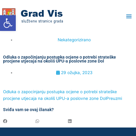
Skip
Ma
to
Open toolbar
content
Me
Nekategorizirano
Odluka o započinjanju postupka ocjene o potrebi strateške
procjene utjecaja na okoliš UPU-a poslovne zone Dol
29 ožujka, 2023
Odluka o zapocinjanju postupka ocjene o potrebi strateške
procjene utjecaja na okoliš UPU-a poslovne zone Dol
Preuzmi
Sviđa vam se ovaj članak?