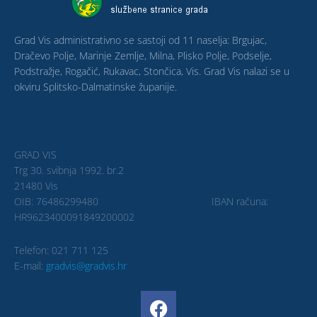
Grad Vis administrativno se sastoji od 11 naselja: Brgujac,
Dračevo Polje, Marinje Zemlje, Milna, Plisko Polje, Podselje,
Podstražje, Rogačić, Rukavac, Stončica, Vis. Grad Vis nalazi se u
okviru Splitsko-Dalmatinske županije.
GRAD VIS
Trg 30. svibnja 1992. br.2
21480 Vis
OIB: 76486299480 IBAN računa:
HR9623400091849200002
Telefon: 021 711 125
E-mail:
gradvis@gradvis.hr
F
a