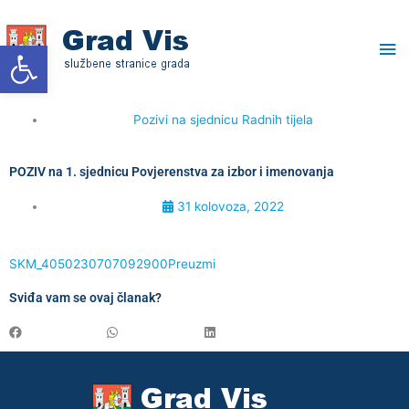
Skip
Ma
to
Open toolbar
content
Me
Pozivi na sjednicu Radnih tijela
POZIV na 1. sjednicu Povjerenstva za izbor i imenovanja
31 kolovoza, 2022
SKM_4050230707092900
Preuzmi
Sviđa vam se ovaj članak?