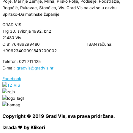
Polje, Marinje Zemlje, Milna, Plisko Polje, Podselje, Podstražje,
Rogačić, Rukavac, Stončica, Vis. Grad Vis nalazi se u okviru
Splitsko-Dalmatinske županije.
GRAD VIS
Trg 30. svibnja 1992. br.2
21480 Vis
OIB: 76486299480 IBAN računa:
HR9623400091849200002
Telefon: 021 711 125
E-mail:
gradvis@gradvis.hr
Facebook
Copyright © 2019 Grad Vis, sva prava pridržana.
Izrada ❤ by Klikeri