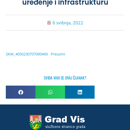
uređenje i infrastrukturu
6 svibnja, 2022
SKM_4050230707090400
Preuzmi
SVIĐA VAM SE OVAJ ČLANAK?