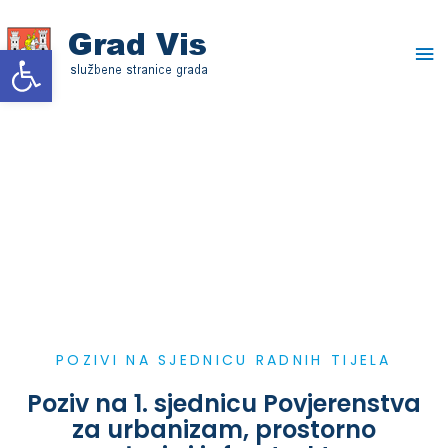
Skip
Ma
to
Open toolbar
content
Me
POZIVI NA SJEDNICU RADNIH TIJELA
Poziv na 1. sjednicu Povjerenstva
za urbanizam, prostorno