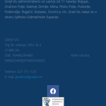
Grad Vis administrativno se sastoji od 11 naselja: Brgujac,
Dračevo Polje, Marinje Zemlje, Milna, Plisko Polje, Podselje,
Podstražje, Rogačić, Rukavac, Stončica, Vis. Grad Vis nalazi se u
okviru Splitsko-Dalmatinske županije.
GRAD VIS
Trg 30. svibnja 1992. br.2
21480 Vis
OIB: 76486299480 IBAN računa:
HR9623400091849200002
Telefon: 021 711 125
E-mail:
gradvis@gradvis.hr
F
a
c
e