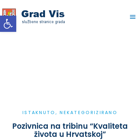
Skip
Ma
to
Open toolbar
content
Me
ISTAKNUTO
,
NEKATEGORIZIRANO
Pozivnica na tribinu “Kvaliteta
života u Hrvatskoj”