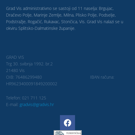
Grad Vis administrativno se sastoji od 11 naselja: Brgujac,
Dračevo Polje, Marinje Zemlje, Milna, Plisko Polje, Podselje,
Podstražje, Rogačić, Rukavac, Stončica, Vis. Grad Vis nalazi se u
okviru Splitsko-Dalmatinske županije.
GRAD VIS
Trg 30. svibnja 1992. br.2
21480 Vis
OIB: 76486299480 IBAN računa:
HR9623400091849200002
Telefon: 021 711 125
E-mail:
gradvis@gradvis.hr
F
a
c