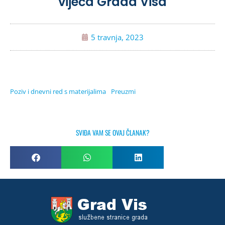
vijeća Grada Visa
5 travnja, 2023
Poziv i dnevni red s materijalima
Preuzmi
SVIĐA VAM SE OVAJ ČLANAK?