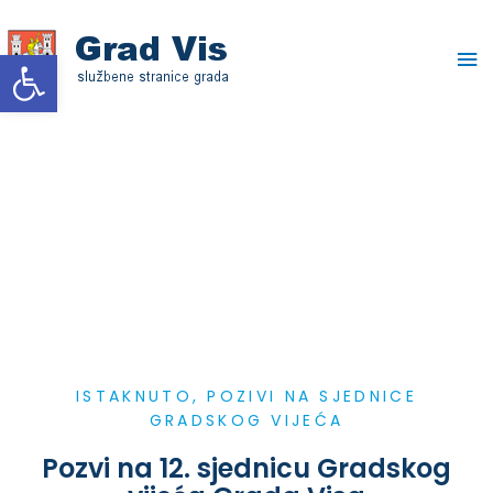
Skip
Ma
to
Open toolbar
content
Me
ISTAKNUTO
,
POZIVI NA SJEDNICE
GRADSKOG VIJEĆA
Pozvi na 12. sjednicu Gradskog