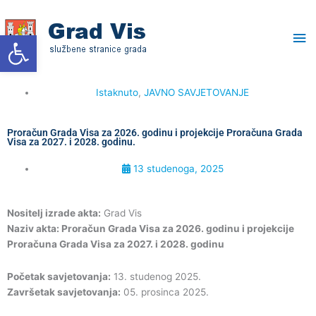
Skip
Ma
to
Open toolbar
content
Me
Istaknuto
,
JAVNO SAVJETOVANJE
Proračun Grada Visa za 2026. godinu i projekcije Proračuna Grada
Visa za 2027. i 2028. godinu.
13 studenoga, 2025
Nositelj izrade akta:
Grad Vis
Naziv akta: Proračun Grada Visa za 2026. godinu i projekcije
Proračuna Grada Visa za 2027. i 2028. godinu
Početak savjetovanja:
13. studenog 2025.
Završetak savjetovanja:
05. prosinca 2025.