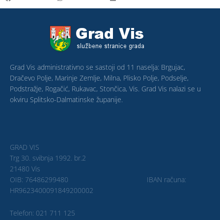
Grad Vis administrativno se sastoji od 11 naselja: Brgujac,
Dračevo Polje, Marinje Zemlje, Milna, Plisko Polje, Podselje,
Podstražje, Rogačić, Rukavac, Stončica, Vis. Grad Vis nalazi se u
okviru Splitsko-Dalmatinske županije.
GRAD VIS
Trg 30. svibnja 1992. br.2
21480 Vis
OIB: 76486299480 IBAN računa:
HR9623400091849200002
Telefon: 021 711 125