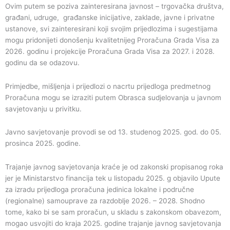
Ovim putem se poziva zainteresirana javnost – trgovačka društva,
građani, udruge, građanske inicijative, zaklade, javne i privatne
ustanove, svi zainteresirani koji svojim prijedlozima i sugestijama
mogu pridonijeti donošenju kvalitetnijeg Proračuna Grada Visa za
2026. godinu i projekcije Proračuna Grada Visa za 2027. i 2028.
godinu da se odazovu.
Primjedbe, mišljenja i prijedlozi o nacrtu prijedloga predmetnog
Proračuna mogu se izraziti putem Obrasca sudjelovanja u javnom
savjetovanju u privitku.
Javno savjetovanje provodi se od 13. studenog 2025. god. do 05.
prosinca 2025. godine.
Trajanje javnog savjetovanja kraće je od zakonski propisanog roka
jer je Ministarstvo financija tek u listopadu 2025. g objavilo Upute
za izradu prijedloga proračuna jedinica lokalne i područne
(regionalne) samouprave za razdoblje 2026. – 2028. Shodno
tome, kako bi se sam proračun, u skladu s zakonskom obavezom,
mogao usvojiti do kraja 2025. godine trajanje javnog savjetovanja