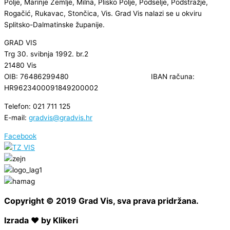
Polje, Marinje Zemlje, Milna, Plisko Polje, Podselje, Podstražje,
Rogačić, Rukavac, Stončica, Vis. Grad Vis nalazi se u okviru
Splitsko-Dalmatinske županije.
GRAD VIS
Trg 30. svibnja 1992. br.2
21480 Vis
OIB: 76486299480 IBAN računa:
HR9623400091849200002
Telefon: 021 711 125
E-mail:
gradvis@gradvis.hr
Facebook
Copyright © 2019 Grad Vis, sva prava pridržana.
Izrada ❤ by Klikeri