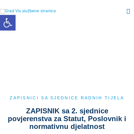
Skip
M
to
Open toolbar
content
M
ZAPISNICI SA SJEDNICE RADNIH TIJELA​
ZAPISNIK sa 2. sjednice
povjerenstva za Statut, Poslovnik i
normativnu djelatnost