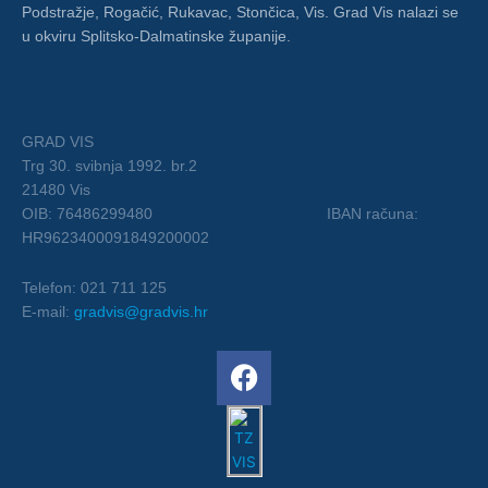
Podstražje, Rogačić, Rukavac, Stončica, Vis. Grad Vis nalazi se
u okviru Splitsko-Dalmatinske županije.
GRAD VIS
Trg 30. svibnja 1992. br.2
21480 Vis
OIB: 76486299480 IBAN računa:
HR9623400091849200002
Telefon: 021 711 125
E-mail:
gradvis@gradvis.hr
F
a
c
e
b