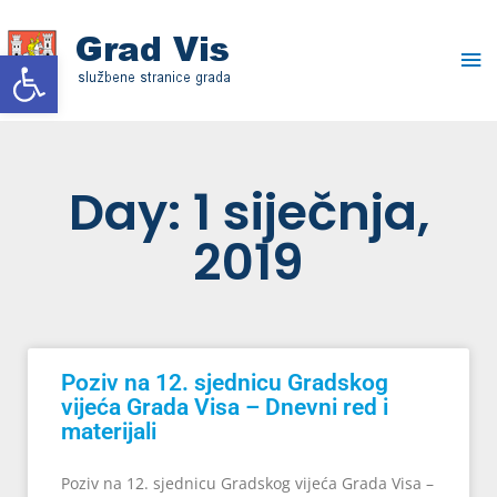
Skip
Ma
to
Open toolbar
content
Me
Day: 1 siječnja,
2019
Poziv na 12. sjednicu Gradskog
vijeća Grada Visa – Dnevni red i
materijali
Poziv na 12. sjednicu Gradskog vijeća Grada Visa –