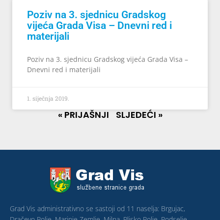
Poziv na 3. sjednicu Gradskog
vijeća Grada Visa – Dnevni red i
materijali
Poziv na 3. sjednicu Gradskog vijeća Grada Visa –
Dnevni red i materijali
1. siječnja 2019.
« PRIJAŠNJI
SLJEDEĆI »
Grad Vis administrativno se sastoji od 11 naselja: Brgujac,
Dračevo Polje, Marinje Zemlje, Milna, Plisko Polje, Podselje,