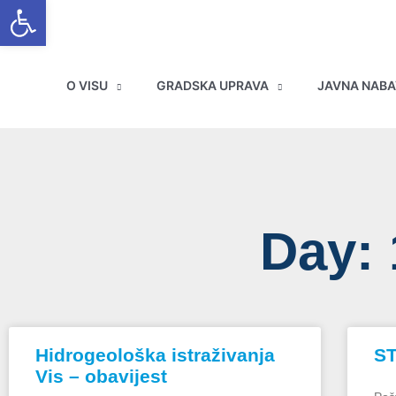
Open toolbar
Skip
to
content
O VISU
GRADSKA UPRAVA
JAVNA NAB
Day: 
Hidrogeološka istraživanja
S
Vis – obavijest