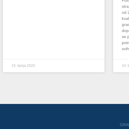
Poš
str
od 
kval
gra
dopr
se 
pot
svi
10. lipnja 2020.
10. 
GRA