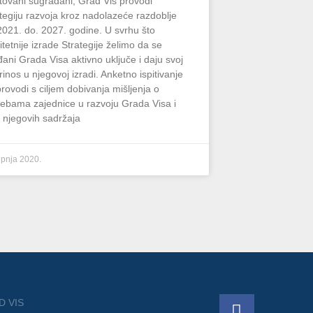
tovani sugrađani, Grad Vis provodi
ategiju razvoja kroz nadolazeće razdoblje
2021. do. 2027. godine. U svrhu što
itetnije izrade Strategije želimo da se
đani Grada Visa aktivno uključe i daju svoj
inos u njegovoj izradi. Anketno ispitivanje
provodi s ciljem dobivanja mišljenja o
rebama zajednice u razvoju Grada Visa i
h njegovih sadržaja
lipnja 2020.
F
D VIS