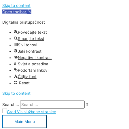
Skip to content
Open toolbar
Digitalna pristupačnost
Povećajte tekst
Smanjite tekst
Sivi tonovi
Jaki kontrast
Negativni kontrast
Svjetla pozadina
Podcrtani linkovi
Čitljiv font
Reset
Skip to content
Search...
Main Menu