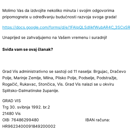
Molimo Vas da izdvojite nekoliko minuta i svojim odgovorima
pripomognete u određivanju budućnosti razvoja svoga grada!
https://docs.google.com/forms/d/e/1FAIpQLSdIikfWubAR4C_3S
Unaprijed se zahvaljujemo na Vašem vremenu i suradnji!
Sviđa vam se ovaj članak?
Grad Vis administrativno se sastoji od 11 naselja: Brgujac, Dračevo
Polje, Marinje Zemlje, Milna, Plisko Polje, Podselje, Podstražje,
Rogačić, Rukavac, Stončica, Vis. Grad Vis nalazi se u okviru
Splitsko-Dalmatinske županije.
GRAD VIS
Trg 30. svibnja 1992. br.2
21480 Vis
OIB: 76486299480 IBAN računa:
HR9623400091849200002