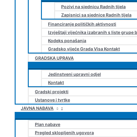
Pozivi na sjednicu Radnih tijela
Zapisnici sa sjednice Radnih tijela
Financiranje političkih aktivnosti
Izvještaji vijećnika izabranih s liste grupe 
Kodeks ponašanja
Gradsko vijeće Grada Visa Kontakt
GRADSKA UPRAVA
Jedinstveni upravni odjel
Kontakt
Gradski projekti
Ustanove i tvrtke
JAVNA NABAVA
Plan nabave
Pregled sklopljenih ugovora