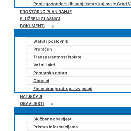
Popis gospodarskih subjekata s kojima je Grad V
PROSTORNO PLANIRANJE
SLUŽBENI GLASNICI
DOKUMENTI
Statut i poslovnik
Proračun
Transparentnost isplate
Važniji akti
Pomorsko dobro
Obrasci
Financiranje udruga Izvještaji
NATJEČAJI
OBAVIJESTI
Službene obavijesti
Pristup informacijama