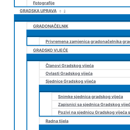
Fotografije
GRADSKA UPRAVA
GRADONAČELNIK
Privremena zamjenica gradonačelnika gra
GRADSKO VIJEĆE
Članovi Gradskog vijeća
Ovlasti Gradskog vijeća
Sjednice Gradskog vijeća
Snimke sjednica gradskog vijeća
Zapisnici sa sjednica Gradskog vije
Pozivi na sjednicu Gradskog vijeća 
Radna tijela