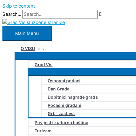
Skip to content
Search...
Main Menu
O VISU
Grad Vis
Osnovni podaci
Dan Grada
Dobitnici nagrade grada
Počasni građani
Grb i zastava
Povijest i kulturna baština
Turizam