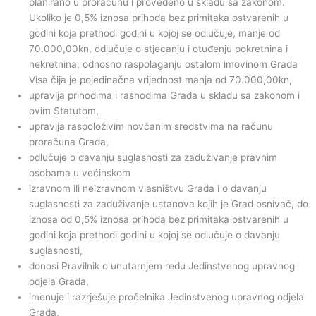
planirano u proračunu i provedeno u skladu sa zakonom.
Ukoliko je 0,5% iznosa prihoda bez primitaka ostvarenih u
godini koja prethodi godini u kojoj se odlučuje, manje od
70.000,00kn, odlučuje o stjecanju i otuđenju pokretnina i
nekretnina, odnosno raspolaganju ostalom imovinom Grada
Visa čija je pojedinačna vrijednost manja od 70.000,00kn,
upravlja prihodima i rashodima Grada u skladu sa zakonom i
ovim Statutom,
upravlja raspoloživim novčanim sredstvima na računu
proračuna Grada,
odlučuje o davanju suglasnosti za zaduživanje pravnim
osobama u većinskom
izravnom ili neizravnom vlasništvu Grada i o davanju
suglasnosti za zaduživanje ustanova kojih je Grad osnivač, do
iznosa od 0,5% iznosa prihoda bez primitaka ostvarenih u
godini koja prethodi godini u kojoj se odlučuje o davanju
suglasnosti,
donosi Pravilnik o unutarnjem redu Jedinstvenog upravnog
odjela Grada,
imenuje i razrješuje pročelnika Jedinstvenog upravnog odjela
Grada,