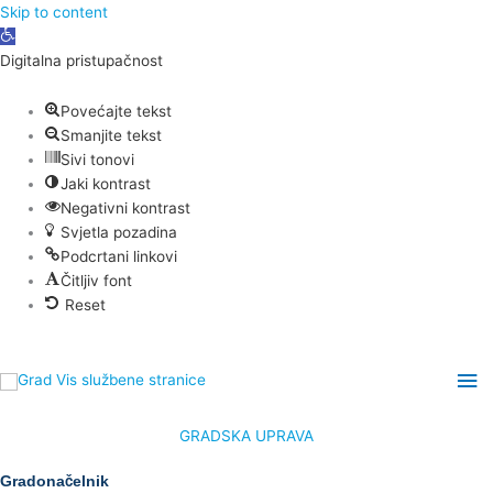
Skip
Skip to content
Open
to
toolbar
content
Digitalna pristupačnost
Povećajte tekst
Smanjite tekst
Sivi tonovi
Jaki kontrast
Negativni kontrast
Svjetla pozadina
Podcrtani linkovi
Čitljiv font
Reset
Ma
Me
GRADSKA UPRAVA
Gradonačelnik