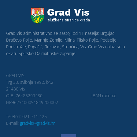
Grad Vis administrativno se sastoji od 11 naselja: Brgujac,
Dračevo Polje, Marinje Zemlje, Milna, Plisko Polje, Podselje,
Podstražje, Rogačić, Rukavac, Stončica, Vis. Grad Vis nalazi se u
okviru Splitsko-Dalmatinske županije.
GRAD VIS
Trg 30. svibnja 1992. br.2
21480 Vis
OIB: 76486299480 IBAN računa:
HR9623400091849200002
Telefon: 021 711 125
E-mail:
gradvis@gradvis.hr