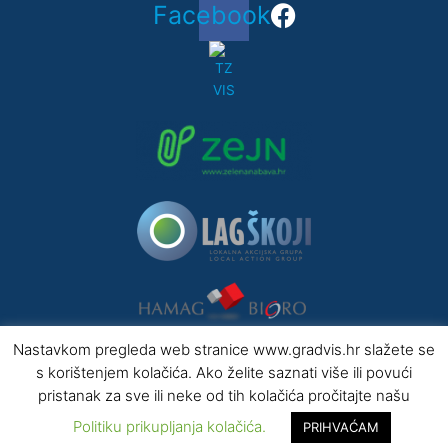
Facebook
Nastavkom pregleda web stranice www.gradvis.hr slažete se
s korištenjem kolačića. Ako želite saznati više ili povući
pristanak za sve ili neke od tih kolačića pročitajte našu
Copyright © 2019 Grad Vis, sva prava pridržana.
Izrada
by Klikeri
Politiku prikupljanja kolačića.
PRIHVAĆAM