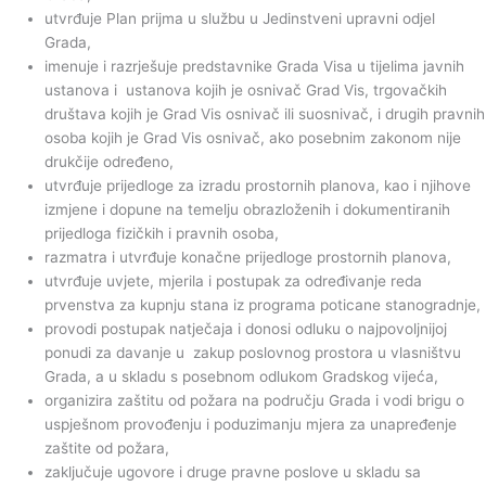
utvrđuje Plan prijma u službu u Jedinstveni upravni odjel
Grada,
imenuje i razrješuje predstavnike Grada Visa u tijelima javnih
ustanova i ustanova kojih je osnivač Grad Vis, trgovačkih
društava kojih je Grad Vis osnivač ili suosnivač, i drugih pravnih
osoba kojih je Grad Vis osnivač, ako posebnim zakonom nije
drukčije određeno,
utvrđuje prijedloge za izradu prostornih planova, kao i njihove
izmjene i dopune na temelju obrazloženih i dokumentiranih
prijedloga fizičkih i pravnih osoba,
razmatra i utvrđuje konačne prijedloge prostornih planova,
utvrđuje uvjete, mjerila i postupak za određivanje reda
prvenstva za kupnju stana iz programa poticane stanogradnje,
provodi postupak natječaja i donosi odluku o najpovoljnijoj
ponudi za davanje u zakup poslovnog prostora u vlasništvu
Grada, a u skladu s posebnom odlukom Gradskog vijeća,
organizira zaštitu od požara na području Grada i vodi brigu o
uspješnom provođenju i poduzimanju mjera za unapređenje
zaštite od požara,
zaključuje ugovore i druge pravne poslove u skladu sa