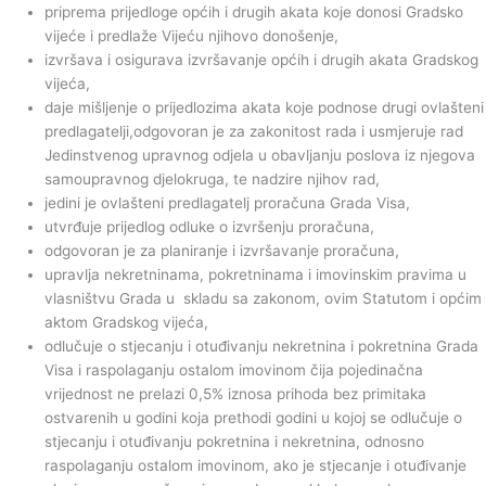
priprema prijedloge općih i drugih akata koje donosi Gradsko
vijeće i predlaže Vijeću njihovo donošenje,
izvršava i osigurava izvršavanje općih i drugih akata Gradskog
vijeća,
daje mišljenje o prijedlozima akata koje podnose drugi ovlašteni
predlagatelji,odgovoran je za zakonitost rada i usmjeruje rad
Jedinstvenog upravnog odjela u obavljanju poslova iz njegova
samoupravnog djelokruga, te nadzire njihov rad,
jedini je ovlašteni predlagatelj proračuna Grada Visa,
utvrđuje prijedlog odluke o izvršenju proračuna,
odgovoran je za planiranje i izvršavanje proračuna,
upravlja nekretninama, pokretninama i imovinskim pravima u
vlasništvu Grada u skladu sa zakonom, ovim Statutom i općim
aktom Gradskog vijeća,
odlučuje o stjecanju i otuđivanju nekretnina i pokretnina Grada
Visa i raspolaganju ostalom imovinom čija pojedinačna
vrijednost ne prelazi 0,5% iznosa prihoda bez primitaka
ostvarenih u godini koja prethodi godini u kojoj se odlučuje o
stjecanju i otuđivanju pokretnina i nekretnina, odnosno
raspolaganju ostalom imovinom, ako je stjecanje i otuđivanje