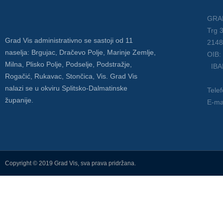
GRA
Trg 3
Grad Vis administrativno se sastoji od 11
2148
naselja: Brgujac, Dračevo Polje, Marinje Zemlje,
O
Milna, Plisko Polje, Podselje, Podstražje,
IBAN
Rogačić, Rukavac, Stončica, Vis. Grad Vis
nalazi se u okviru Splitsko-Dalmatinske
Tele
županije.
E-ma
Copyright © 2019 Grad Vis, sva prava pridržana.