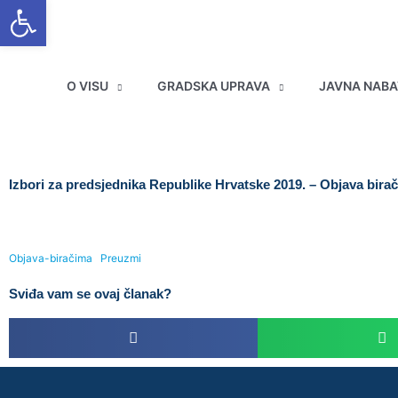
Open toolbar
Skip
to
content
O VISU
GRADSKA UPRAVA
JAVNA NAB
Izbori za predsjednika Republike Hrvatske 2019. – Objava bira
Objava-biračima
Preuzmi
Sviđa vam se ovaj članak?