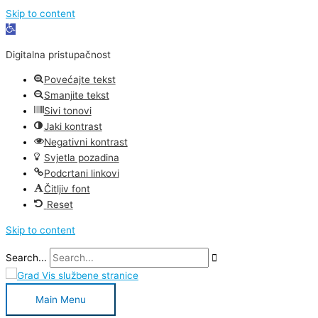
Skip to content
Open
toolbar
Digitalna pristupačnost
Povećajte tekst
Smanjite tekst
Sivi tonovi
Jaki kontrast
Negativni kontrast
Svjetla pozadina
Podcrtani linkovi
Čitljiv font
Reset
Skip to content
Search...
Main Menu