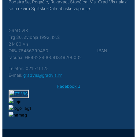
Podstražje, Rogačić, Rukavac, Stončica, Vis. Grad Vis nalazi
se u okviru Splitsko-Dalmatinske županije.
GRAD VIS
Trg 30. svibnja 1992. br.2
21480 Vis
OIB: 76486299480 IBAN
računa: HR9623400091849200002
Telefon: 021 711 125
E-mail:
gradvis@gradvis.hr
Facebook