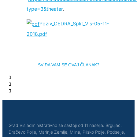
type=3&theater
.
Poziv_CEDRA_Split_Vis-05-11-
2018.pdf
SVIĐA VAM SE OVAJ ČLANAK?
Grad Vis administrativno se sastoji od 11 naselja: Brgujac,
Dračevo Polje, Marinje Zemlje, Milna, Plisko Polje, Podselje,