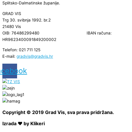
Splitsko-Dalmatinske županije.
GRAD VIS
Trg 30. svibnja 1992. br.2
21480 Vis
OIB: 76486299480 IBAN računa:
HR9623400091849200002
Telefon: 021 711 125
E-mail:
gradvis@gradvis.hr
acebook
Copyright © 2019 Grad Vis, sva prava pridržana.
Izrada ❤ by Klikeri