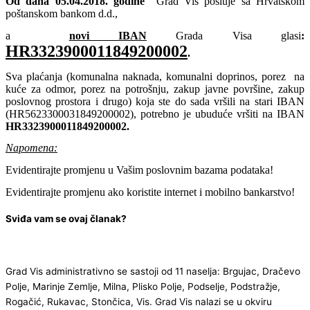
Od dana 05.04.2018. godine
Grad Vis posluje sa Hrvatskom
poštanskom bankom d.d.,
a
novi IBAN
Grada Visa glasi
:
HR3323900011849200002
.
Sva plaćanja (komunalna naknada, komunalni doprinos, porez na
kuće za odmor, porez na potrošnju, zakup javne površine, zakup
poslovnog prostora i drugo) koja ste do sada vršili na stari IBAN
(HR5623300031849200002), potrebno je ubuduće vršiti na IBAN
HR3323900011849200002.
Napomena:
Evidentirajte promjenu u Vašim poslovnim bazama podataka!
Evidentirajte promjenu ako koristite internet i mobilno bankarstvo!
Sviđa vam se ovaj članak?
Grad Vis administrativno se sastoji od 11 naselja: Brgujac, Dračevo
Polje, Marinje Zemlje, Milna, Plisko Polje, Podselje, Podstražje,
Rogačić, Rukavac, Stončica, Vis. Grad Vis nalazi se u okviru