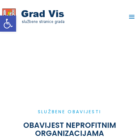
Skip
Ma
to
Open toolbar
content
Me
SLUŽBENE OBAVIJESTI
OBAVIJEST NEPROFITNIM
ORGANIZACIJAMA