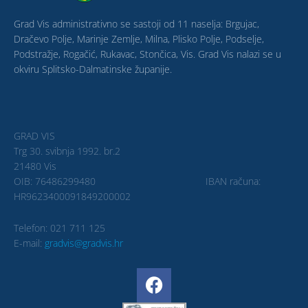
Grad Vis administrativno se sastoji od 11 naselja: Brgujac,
Dračevo Polje, Marinje Zemlje, Milna, Plisko Polje, Podselje,
Podstražje, Rogačić, Rukavac, Stončica, Vis. Grad Vis nalazi se u
okviru Splitsko-Dalmatinske županije.
GRAD VIS
Trg 30. svibnja 1992. br.2
21480 Vis
OIB: 76486299480 IBAN računa:
HR9623400091849200002
Telefon: 021 711 125
E-mail:
gradvis@gradvis.hr
F
a