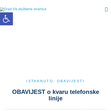
Skip
M
to
Open toolbar
content
M
ISTAKNUTO
,
OBAVIJESTI
OBAVIJEST o kvaru telefonske
linije