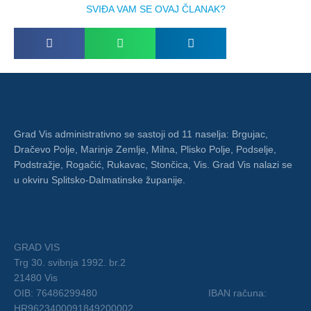
SVIĐA VAM SE OVAJ ČLANAK?
Grad Vis administrativno se sastoji od 11 naselja: Brgujac,
Dračevo Polje, Marinje Zemlje, Milna, Plisko Polje, Podselje,
Podstražje, Rogačić, Rukavac, Stončica, Vis. Grad Vis nalazi se
u okviru Splitsko-Dalmatinske županije.
GRAD VIS
Trg 30. svibnja 1992. br.2
21480 Vis
OIB: 76486299480 IBAN računa:
HR9623400091849200002