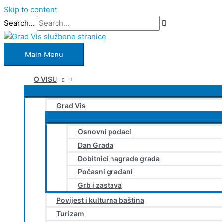
Skip to content
Search...
Main Menu
O VISU
Grad Vis
Osnovni podaci
Dan Grada
Dobitnici nagrade grada
Počasni građani
Grb i zastava
Povijest i kulturna baština
Turizam