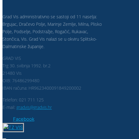
Grad Vis administrativno se sastoji od 11 naselja:
Brgujac, Dračevo Polje, Marinje Zemlje, Milna, Plisko
Polje, Podselje, Podstražje, Rogačić, Rukavac,
Stončica, Vis. Grad Vis nalazi se u okviru Splitsko-
Dalmatinske županije.
GRAD VIS
Trg 30. svibnja 1992. br.2
21480 Vis
OIB: 76486299480
IBAN računa: HR9623400091849200002
Telefon: 021 711 125
E-mail:
gradvis@gradvis.hr
Facebook