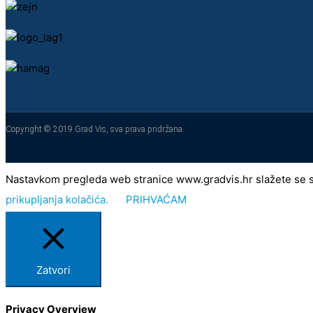
Copyright © 2019 Grad Vis, sva prava pridržana.
Nastavkom pregleda web stranice www.gradvis.hr slažete se s kor
prikupljanja kolačića.
PRIHVAĆAM
Zatvori
Privacy Overview