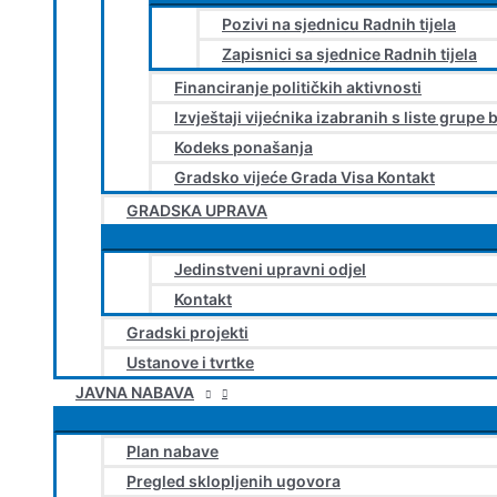
Pozivi na sjednicu Radnih tijela
Zapisnici sa sjednice Radnih tijela
Financiranje političkih aktivnosti
Izvještaji vijećnika izabranih s liste grupe 
Kodeks ponašanja
Gradsko vijeće Grada Visa Kontakt
GRADSKA UPRAVA
Jedinstveni upravni odjel
Kontakt
Gradski projekti
Ustanove i tvrtke
JAVNA NABAVA
Plan nabave
Pregled sklopljenih ugovora