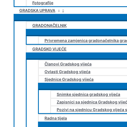
Fotografije
GRADSKA UPRAVA
GRADONAČELNIK
Privremena zamjenica gradonačelnika gra
GRADSKO VIJEĆE
Članovi Gradskog vijeća
Ovlasti Gradskog vijeća
Sjednice Gradskog vijeća
Snimke sjednica gradskog vijeća
Zapisnici sa sjednica Gradskog vije
Pozivi na sjednicu Gradskog vijeća 
Radna tijela