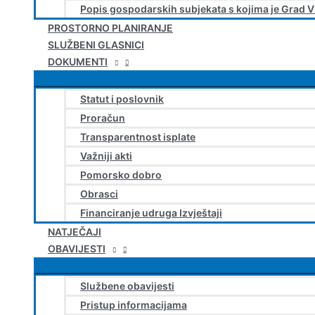
Popis gospodarskih subjekata s kojima je Grad V
PROSTORNO PLANIRANJE
SLUŽBENI GLASNICI
DOKUMENTI
Statut i poslovnik
Proračun
Transparentnost isplate
Važniji akti
Pomorsko dobro
Obrasci
Financiranje udruga Izvještaji
NATJEČAJI
OBAVIJESTI
Službene obavijesti
Pristup informacijama