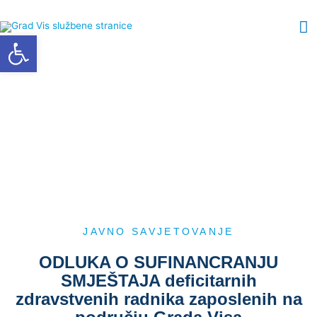
Skip
M
to
Open toolbar
content
M
JAVNO SAVJETOVANJE
ODLUKA O SUFINANCRANJU
SMJEŠTAJA deficitarnih
zdravstvenih radnika zaposlenih na