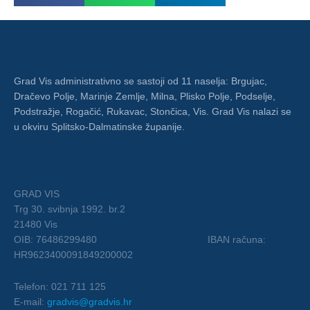
Grad Vis administrativno se sastoji od 11 naselja: Brgujac,
Dračevo Polje, Marinje Zemlje, Milna, Plisko Polje, Podselje,
Podstražje, Rogačić, Rukavac, Stončica, Vis. Grad Vis nalazi se
u okviru Splitsko-Dalmatinske županije.
GRAD VIS
Trg 30. svibnja 1992. br.2
21480 Vis
OIB: 76486299480 IBAN računa:
HR9623400091849200002
Telefon: 021 711 125
E-mail:
gradvis@gradvis.hr