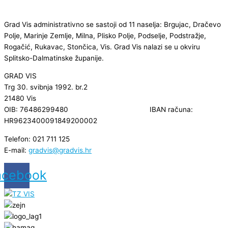
Grad Vis administrativno se sastoji od 11 naselja: Brgujac, Dračevo
Polje, Marinje Zemlje, Milna, Plisko Polje, Podselje, Podstražje,
Rogačić, Rukavac, Stončica, Vis. Grad Vis nalazi se u okviru
Splitsko-Dalmatinske županije.
GRAD VIS
Trg 30. svibnja 1992. br.2
21480 Vis
OIB: 76486299480 IBAN računa:
HR9623400091849200002
Telefon: 021 711 125
E-mail:
gradvis@gradvis.hr
acebook