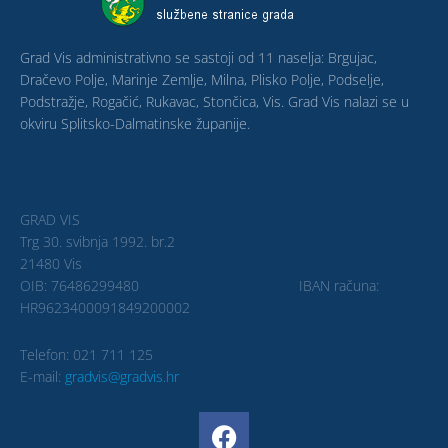
Grad Vis administrativno se sastoji od 11 naselja: Brgujac,
Dračevo Polje, Marinje Zemlje, Milna, Plisko Polje, Podselje,
Podstražje, Rogačić, Rukavac, Stončica, Vis. Grad Vis nalazi se u
okviru Splitsko-Dalmatinske županije.
GRAD VIS
Trg 30. svibnja 1992. br.2
21480 Vis
OIB: 76486299480 IBAN računa:
HR9623400091849200002
Telefon: 021 711 125
E-mail:
gradvis@gradvis.hr
F