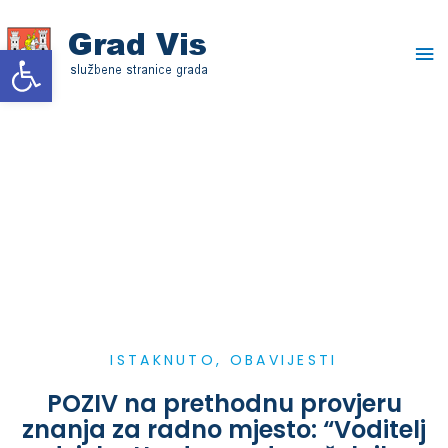
Skip
Ma
to
Open toolbar
content
Me
ISTAKNUTO
,
OBAVIJESTI
POZIV na prethodnu provjeru
znanja za radno mjesto: “Voditelj