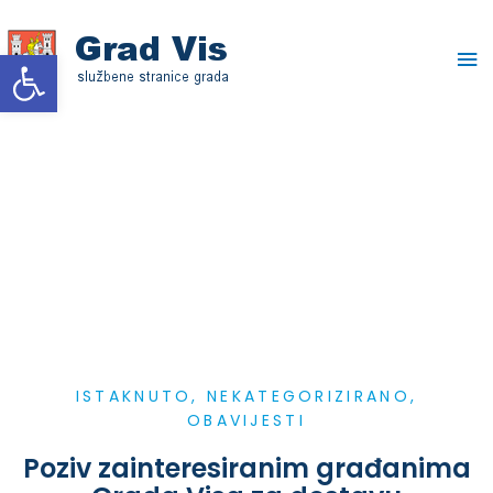
Skip
Ma
to
Open toolbar
content
Me
ISTAKNUTO
,
NEKATEGORIZIRANO
,
OBAVIJESTI
Poziv zainteresiranim građanima