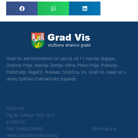
Grad Vis administrativno se sastoji od 11 naselja: Brgujac,
Dračevo Polje, Marinje Zemlje, Milna, Plisko Polje, Podselje,
Podstražje, Rogačić, Rukavac, Stončica, Vis. Grad Vis nalazi se u
okviru Splitsko-Dalmatinske županije.
GRAD VIS
Trg 30. svibnja 1992. br.2
21480 Vis
OIB: 76486299480 IBAN računa:
HR9623400091849200002