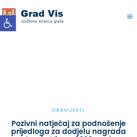
Skip
Ma
to
Open toolbar
content
Me
OBAVIJESTI
Pozivni natječaj za podnošenje
prijedloga za dodjelu nagrada