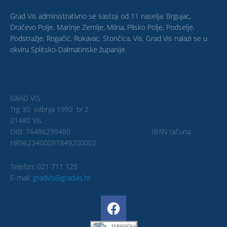
Grad Vis administrativno se sastoji od 11 naselja: Brgujac,
Dračevo Polje, Marinje Zemlje, Milna, Plisko Polje, Podselje,
Podstražje, Rogačić, Rukavac, Stončica, Vis. Grad Vis nalazi se u
okviru Splitsko-Dalmatinske županije.
GRAD VIS
Trg 30. svibnja 1992. br.2
21480 Vis
OIB: 76486299480 IBAN računa:
HR9623400091849200002
Telefon: 021 711 125
E-mail:
gradvis@gradvis.hr
F
a
c