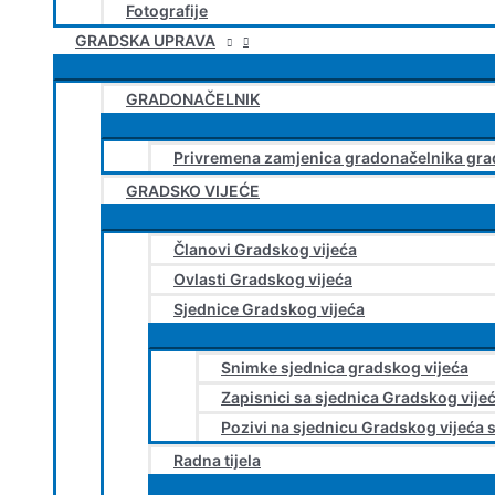
Fotografije
GRADSKA UPRAVA
GRADONAČELNIK
Privremena zamjenica gradonačelnika gra
GRADSKO VIJEĆE
Članovi Gradskog vijeća
Ovlasti Gradskog vijeća
Sjednice Gradskog vijeća
Snimke sjednica gradskog vijeća
Zapisnici sa sjednica Gradskog vije
Pozivi na sjednicu Gradskog vijeća 
Radna tijela