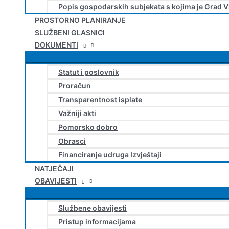
Popis gospodarskih subjekata s kojima je Grad V
PROSTORNO PLANIRANJE
SLUŽBENI GLASNICI
DOKUMENTI
Statut i poslovnik
Proračun
Transparentnost isplate
Važniji akti
Pomorsko dobro
Obrasci
Financiranje udruga Izvještaji
NATJEČAJI
OBAVIJESTI
Službene obavijesti
Pristup informacijama