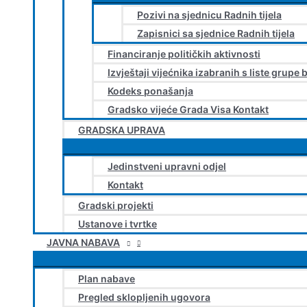
Pozivi na sjednicu Radnih tijela
Zapisnici sa sjednice Radnih tijela
Financiranje političkih aktivnosti
Izvještaji vijećnika izabranih s liste grupe 
Kodeks ponašanja
Gradsko vijeće Grada Visa Kontakt
GRADSKA UPRAVA
Jedinstveni upravni odjel
Kontakt
Gradski projekti
Ustanove i tvrtke
JAVNA NABAVA
Plan nabave
Pregled sklopljenih ugovora