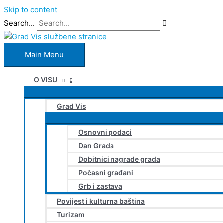
Skip to content
Search...
Main Menu
O VISU
Grad Vis
Osnovni podaci
Dan Grada
Dobitnici nagrade grada
Počasni građani
Grb i zastava
Povijest i kulturna baština
Turizam