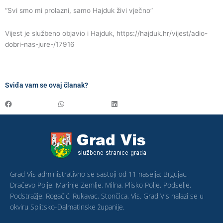
“Svi smo mi prolazni, samo Hajduk živi vječno”
Vijest je službeno objavio i Hajduk, https://hajduk.hr/vijest/adio-
dobri-nas-jure-/17916
Sviđa vam se ovaj članak?
Grad Vis administrativno se sastoji od 11 naselja: Brgujac,
Dračevo Polje, Marinje Zemlje, Milna, Plisko Polje, Podselje,
Podstražje, Rogačić, Rukavac, Stončica, Vis. Grad Vis nalazi se u
okviru Splitsko-Dalmatinske županije.