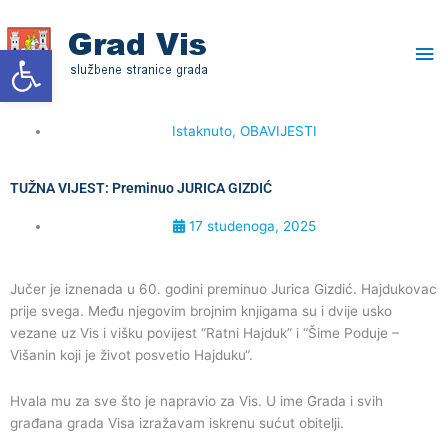
Skip
Ma
to
Open toolbar
content
Me
Istaknuto
,
OBAVIJESTI
TUŽNA VIJEST: Preminuo JURICA GIZDIĆ
17 studenoga, 2025
Jučer je iznenada u 60. godini preminuo Jurica Gizdić. Hajdukovac
prije svega. Među njegovim brojnim knjigama su i dvije usko
vezane uz Vis i višku povijest “Ratni Hajduk” i “Šime Poduje –
Višanin koji je život posvetio Hajduku“.
Hvala mu za sve što je napravio za Vis. U ime Grada i svih
građana grada Visa izražavam iskrenu sućut obitelji.