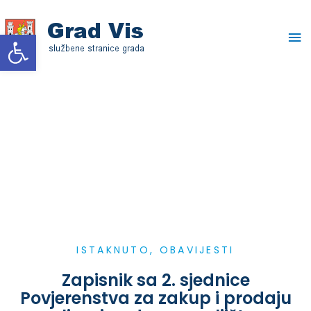
Skip
Ma
to
Open toolbar
content
Me
ISTAKNUTO
,
OBAVIJESTI
Zapisnik sa 2. sjednice
Povjerenstva za zakup i prodaju