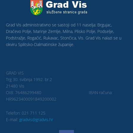
Grad Vis administrativno se sastoji od 11 naselja: Brgujac,
Dračevo Polje, Marinje Zemlje, Milna, Plisko Polje, Podselje,
Podstražje, Rogačić, Rukavac, Stončica, Vis. Grad Vis nalazi se u
okviru Splitsko-Dalmatinske županije.
GRAD VIS
Trg 30. svibnja 1992. br.2
21480 Vis
OIB: 76486299480 IBAN računa:
HR9623400091849200002
Telefon: 021 711 125
E-mail:
gradvis@gradvis.hr