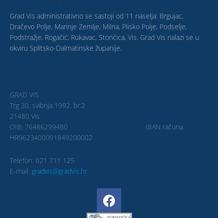
Grad Vis administrativno se sastoji od 11 naselja: Brgujac,
Dračevo Polje, Marinje Zemlje, Milna, Plisko Polje, Podselje,
Podstražje, Rogačić, Rukavac, Stončica, Vis. Grad Vis nalazi se u
okviru Splitsko-Dalmatinske županije.
GRAD VIS
Trg 30. svibnja 1992. br.2
21480 Vis
OIB: 76486299480 IBAN računa:
HR9623400091849200002
Telefon: 021 711 125
E-mail:
gradvis@gradvis.hr
F
a