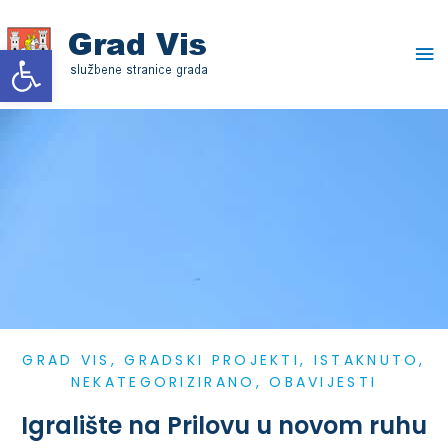
Skip
Ma
to
Open toolbar
content
Me
GRAD VIS
,
GRADSKI PROJEKTI
,
ISTAKNUTO
,
NEKATEGORIZIRANO
,
OBAVIJESTI
Igralište na Prilovu u novom ruhu